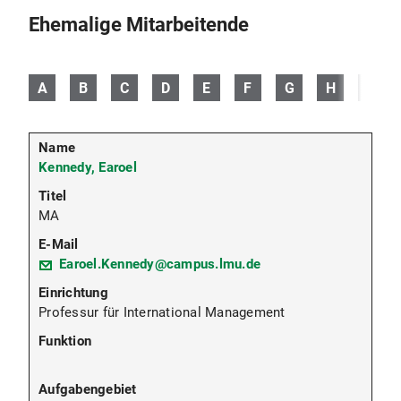
Ehemalige Mitarbeitende
A
B
C
D
E
F
G
H
I
Kennedy, Earoel
MA
Earoel.Kennedy@campus.lmu.de
Professur für International Management