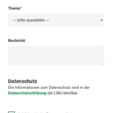
unterzeichneten Anrechnungsformular von uns an
Thema
*
das ISC übergeben, die dann den
Anrechnungsbescheid ausstellen und die
Leistung/Note eintragen.
Nachricht
Datenschutz
Die Informationen zum Datenschutz sind in der
Datenschutzerklärung
der LMU abrufbar.