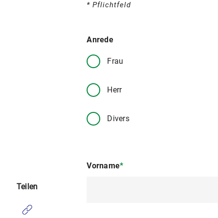
* Pflichtfeld
Anrede
Frau
Herr
Divers
Vorname
*
Teilen