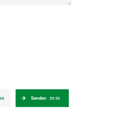
en
Senden
29:54