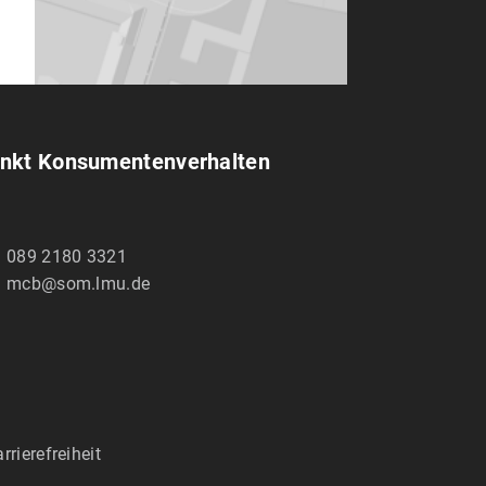
unkt Konsumentenverhalten
089 2180 3321
mcb@som.lmu.de
rrierefreiheit