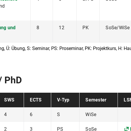
nd
ung und
8
12
PK
SoSe/WiSe
ng, Ü: Übung, S: Seminar, PS: Proseminar, PK: Projektkurs, H: H
/ PhD
SWS
ECTS
V-Typ
Semester
LS
4
6
S
WiSe
2
3
PS
SoSe