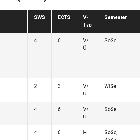
SWS
ECTS
V-
Semester
Typ
4
6
V/
SoSe
Ü
2
3
V/
WiSe
Ü
4
6
V/
SoSe
Ü
4
6
H
SoSe,
WiSe