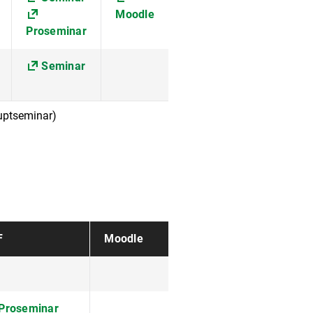
Moodle
Proseminar
Seminar
auptseminar)
F
Moodle
Proseminar