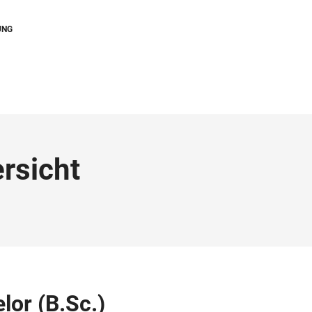
UNG
rsicht
lor (B.Sc.)