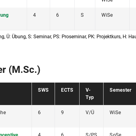
rung
4
6
S
WiSe
ng, Ü: Übung, S: Seminar, PS: Proseminar, PK: Projektkurs, H: H
r (M.Sc.)
SWS
ECTS
V-
Semester
Typ
che
6
9
V/Ü
WiSe
ncentive
4
6
S/PS
SoSe