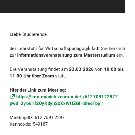
Liebe Studierende,
der Lehrstuhl für Wirtschaftspädagogik lädt Sie herzlich
zur
Informationsveranstaltung zum Masterstudium
ein.
Die Veranstaltung findet am
23.03.2026
von
10:00 bis
11:00 Uhr
über Zoom
statt.
Hier der Link zum Meeting:
https://lmu-munich.zoom-x.de/j/61270912297?
pwd=2y6uHl2OyRdynSxXxWHZGIHdIeoTbp.1
Meeting-ID: 612 7091 2297
Kenncode: 549187