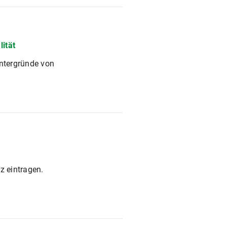
ität
ntergründe von
z eintragen.