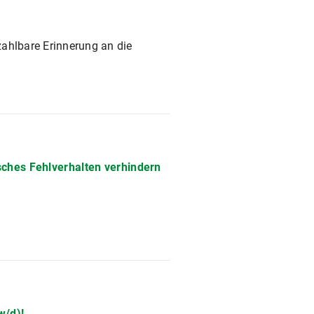
zahlbare Erinnerung an die
sches Fehlverhalten verhindern
w/d)!