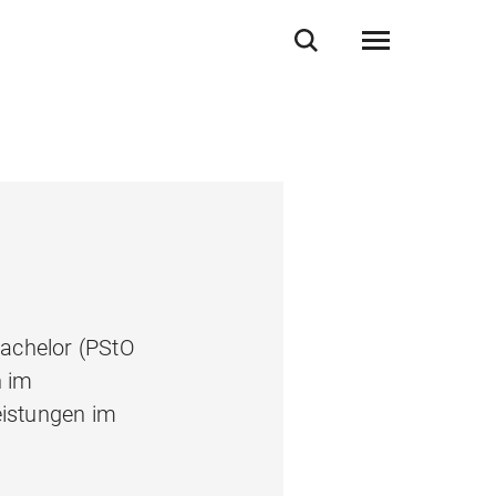
Bachelor (PStO
n im
eistungen im