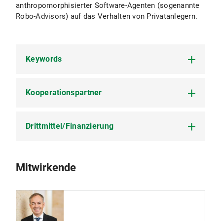
anthropomorphisierter Software-Agenten (sogenannte
Robo-Advisors) auf das Verhalten von Privatanlegern.
Keywords
Kooperationspartner
Knowledge Stock Exchanges
Virtual Stock Markets & Prediction Markets
Drittmittel/Finanzierung
The Martin Agency
Idea Markets
Carl Zeiss
Crowdsourcing
DFG
Hollywood Stock Exchange (HSX)
New Product Development
Mitwirkende
BMW
Open Innovation
T-Mobile
Konsumentenreaktionen auf Algorithmen
Qualcomm
Anthropomorphized Agenten