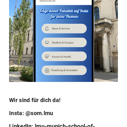
Wir sind für dich da!
Insta: @som.lmu
LinkedIn: lmu-munich-school-of-