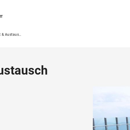
NT
& Austausch
ustausch