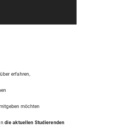
ber erfahren,
nen
t mitgeben möchten
an
die aktuellen Studierenden