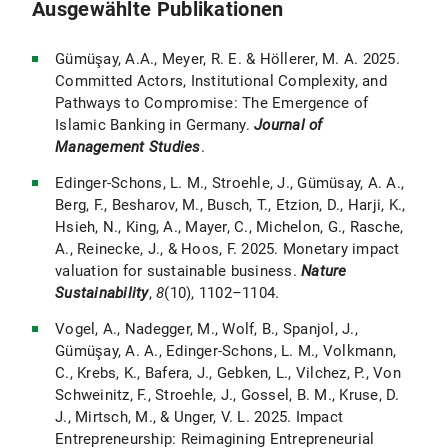
Ausgewählte Publikationen
Gümüşay, A.A., Meyer, R. E. & Höllerer, M. A. 2025.
Committed Actors, Institutional Complexity, and
Pathways to Compromise: The Emergence of
Islamic Banking in Germany.
Journal of
Management Studies
.
Edinger-Schons, L. M., Stroehle, J., Gümüsay, A. A.,
Berg, F., Besharov, M., Busch, T., Etzion, D., Harji, K.,
Hsieh, N., King, A., Mayer, C., Michelon, G., Rasche,
A., Reinecke, J., & Hoos, F. 2025. Monetary impact
valuation for sustainable business.
Nature
Sustainability
,
8
(10), 1102–1104.
Vogel, A., Nadegger, M., Wolf, B., Spanjol, J.,
Gümüşay, A. A., Edinger-Schons, L. M., Volkmann,
C., Krebs, K., Bafera, J., Gebken, L., Vilchez, P., Von
Schweinitz, F., Stroehle, J., Gossel, B. M., Kruse, D.
J., Mirtsch, M., & Unger, V. L. 2025. Impact
Entrepreneurship: Reimagining Entrepreneurial