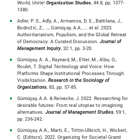
World, Unite!
Organization Studies
, 44:8, pp. 1377-
1380.
Adler, P. S., Adly, A., Armanios, D. E., Battilana, J.,
Bodrožić, Z., …, Gümüşay, A.A., … et al. 2023.
Authoritarianism, Populism, and the Global Retreat
of Democracy: A Curated Discussion.
Journal of
Management Inquiry
, 32:1, pp. 3-20.
Gümüşay, A. A., Raynard, M., Etter, M., Albu, O.,
Roulet, T. Digital Technology and Voice: How
Platforms Shape Institutional Processes Through
Visibilization.
Research in the Sociology of
Organizations
, 83, pp. 57-85.
Gümüşay, A.A. & Reinecke, J. 2022. Researching for
desirable futures: From real utopias to imagining
alternatives.
Journal of Management Studies
, 59:1,
pp. 236-242.
Gümüşay, A.A., Marti, E., Trittin-Ulbrich, H., Wickert,
C. (Editors). 2022. Organizing for Societal Grand